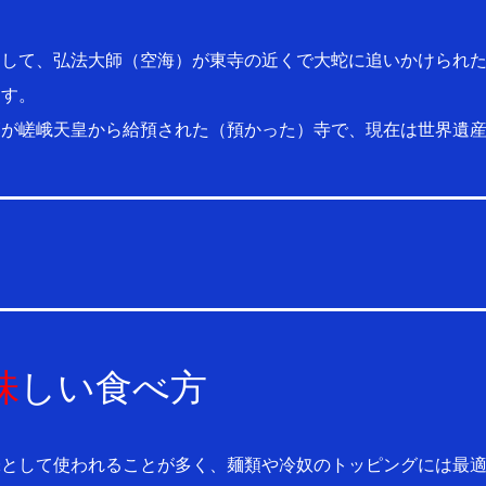
として、弘法大師（空海）が東寺の近くで大蛇に追いかけられ
ます。
師が嵯峨天皇から給預された（預かった）寺で、現在は世界遺
味
しい食べ方
味として使われることが多く、麺類や冷奴のトッピングには最