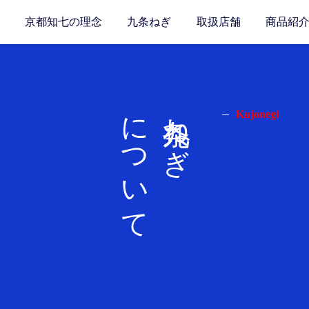
京都知七の理念
九条ねぎ
取扱店舗
商品紹
について
九条ねぎ
Kujonegi