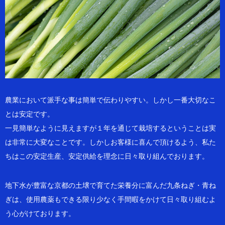
農業において派手な事は簡単で伝わりやすい。しかし一番大切なこ
とは安定です。
一見簡単なように見えますが１年を通じて栽培するということは実
は非常に大変なことです。しかしお客様に喜んで頂けるよう、私た
ちはこの安定生産、安定供給を理念に日々取り組んでおります。
地下水が豊富な京都の土壌で育てた栄養分に富んだ九条ねぎ・青ね
ぎは、使用農薬もできる限り少なく手間暇をかけて日々取り組むよ
う心がけております。